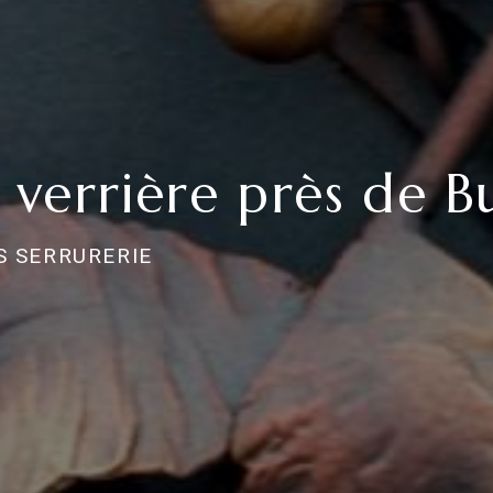
 verrière près de B
S SERRURERIE