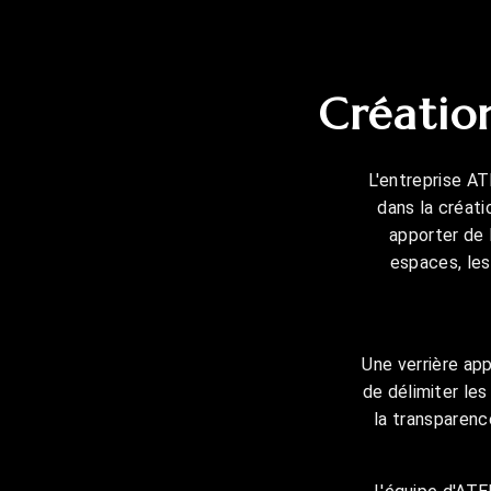
Création
L'entreprise A
dans la créati
apporter de 
espaces, le
Une verrière ap
de délimiter le
la transparence