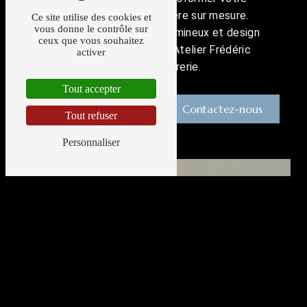
intérieur avec une verrière sur mesure.
Ce site utilise des cookies et
vous donne le contrôle sur
Offrez-vous un espace lumineux et design
ceux que vous souhaitez
grâce à l'expertise de l'Atelier Frédéric
activer
Bompas Serrurerie.
Tout accepter
En savoir plus
Contactez-nous
Tout refuser
Personnaliser