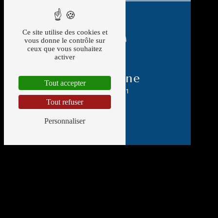
Ce site utilise des cookies et
vous donne le contrôle sur
ceux que vous souhaitez
activer
Téléphone
Tout accepter
05 49 88 59 91
Tout refuser
Personnaliser
E-mail
afbs.metallerie@orange.fr